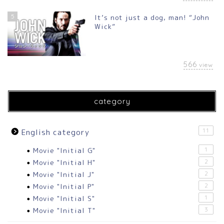
5
It’s not just a dog, man! “John
Wick”
566
view
category
11
English category
Movie "Initial G"
1
Movie "Initial H"
2
Movie "Initial J"
2
Movie "Initial P"
2
Movie "Initial S"
1
Movie "Initial T"
3