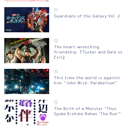
Guardians of the Galaxy Vol. 2
The heart-wrenching
friendship 『Tucker and Dale vs
Evil』
This time the world is against
映画
him. “John Wick: Parabellum”
アニメ
The Birth of a Monster “Thus
マンガ
Spoke Kishibe Rohan ‘The Run’”