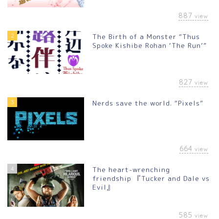
887
view
2
The Birth of a Monster “Thus
Spoke Kishibe Rohan ‘The Run’”
827
view
3
Nerds save the world. “Pixels”
664
view
4
The heart-wrenching
friendship 『Tucker and Dale vs
Evil』
585
view