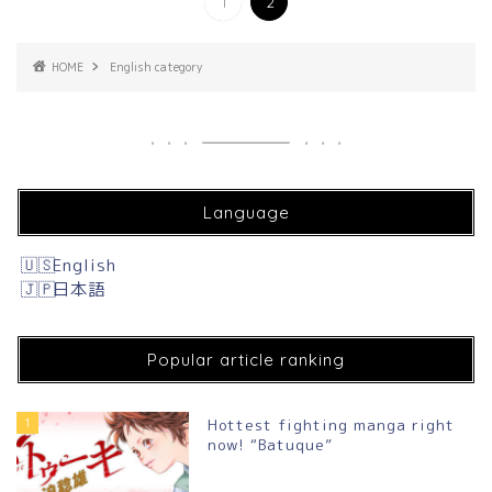
1
2
HOME
English category
Language
English
日本語
Popular article ranking
1
Hottest fighting manga right
now! “Batuque”